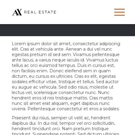
Lorem ipsum dolor sit amet, consectetur adipiscing
elit. Cras at vehicula ante. Aenean a dui vel nunc
egestas pretium id sed sem. Vivamus pellentesque
ante lacus, a varius neque iaculis id. Vivamus luctus
tellus ac orci euismod tempus. Duis in cursus est,
non facilisis enim. Donec eleifend sem in quam
dictum, eu cursus ex ultricies. Cras ex elit, egestas
sodales efficitur vitae, tristique et tellus. Sed auctor
eu augue ac vehicula. Sed odio risus, molestie ut
lectus vel, scelerisque consectetur nunc. Nunc
hendrerit eros id nisi tristique mattis. Cras mattis
nunc sit amet erat aliquam, eget dapibus nunc
viverra. Pellentesque consectetur et eros a sodales.
Praesent dui risus, semper ut velit ac, hendrerit
dapibus dui. In dui nisl, tempor vel orci sollicitudin,
hendrerit tincidunt orci. Nam pretium tristique
tincidunt. Suspendisse potenti. Sed dictum ultricies