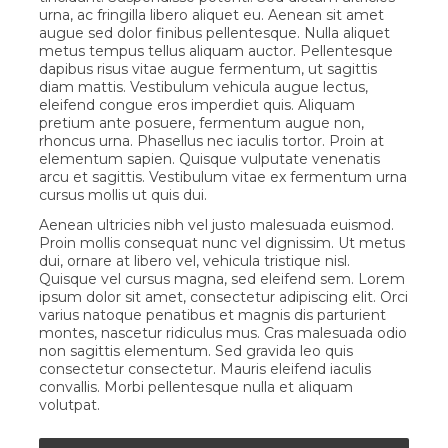
urna, ac fringilla libero aliquet eu. Aenean sit amet
augue sed dolor finibus pellentesque. Nulla aliquet
metus tempus tellus aliquam auctor. Pellentesque
dapibus risus vitae augue fermentum, ut sagittis
diam mattis. Vestibulum vehicula augue lectus,
eleifend congue eros imperdiet quis. Aliquam
pretium ante posuere, fermentum augue non,
rhoncus urna. Phasellus nec iaculis tortor. Proin at
elementum sapien. Quisque vulputate venenatis
arcu et sagittis. Vestibulum vitae ex fermentum urna
cursus mollis ut quis dui.
Aenean ultricies nibh vel justo malesuada euismod.
Proin mollis consequat nunc vel dignissim. Ut metus
dui, ornare at libero vel, vehicula tristique nisl.
Quisque vel cursus magna, sed eleifend sem. Lorem
ipsum dolor sit amet, consectetur adipiscing elit. Orci
varius natoque penatibus et magnis dis parturient
montes, nascetur ridiculus mus. Cras malesuada odio
non sagittis elementum. Sed gravida leo quis
consectetur consectetur. Mauris eleifend iaculis
convallis. Morbi pellentesque nulla et aliquam
volutpat.